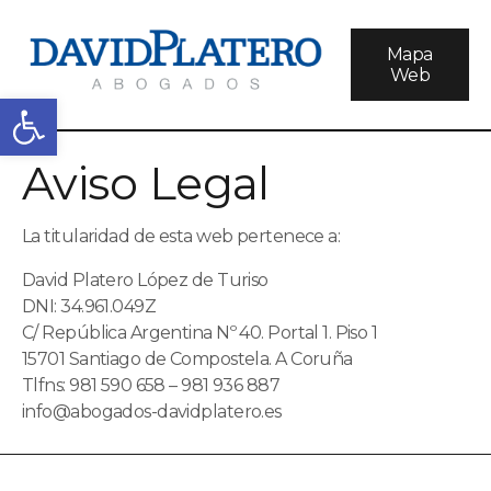
Mapa
Web
Abrir barra de herramientas
Aviso Legal
La titularidad de esta web pertenece a:
David Platero López de Turiso
DNI: 34.961.049Z
C/ República Argentina Nº 40. Portal 1. Piso 1
15701 Santiago de Compostela. A Coruña
Tlfns: 981 590 658 – 981 936 887
info@abogados-davidplatero.es