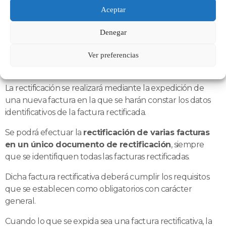
Aceptar
Las
facturas rectificativas deberán remitirse
antes del
día 16 del mes siguiente a aquel en que se hubiera
Denegar
expedido la factura.
¿Qué requisitos deben reunir las facturas de
Ver preferencias
rectificación?
La rectificación se realizará mediante la expedición de
una nueva factura en la que se harán constar los datos
identificativos de la factura rectificada.
Se podrá efectuar la
rectificación de varias facturas
en un único documento de rectificación
, siempre
que se identifiquen todas las facturas rectificadas.
Dicha factura rectificativa deberá cumplir los requisitos
que se establecen como obligatorios con carácter
general.
Cuando lo que se expida sea una factura rectificativa, la