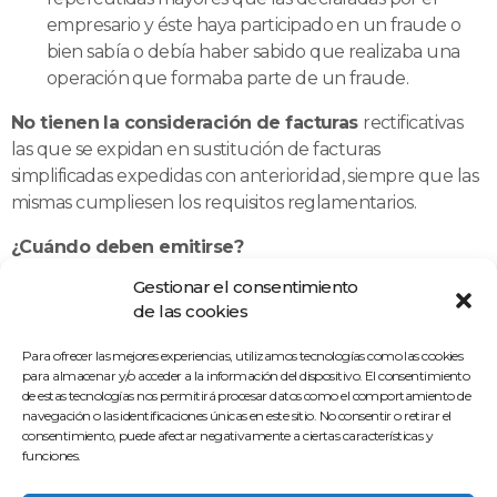
empresario y éste haya participado en un fraude o
bien sabía o debía haber sabido que realizaba una
operación que formaba parte de un fraude.
No tienen la consideración de facturas
rectificativas
las que se expidan en sustitución de facturas
simplificadas expedidas con anterioridad, siempre que las
mismas cumpliesen los requisitos reglamentarios.
¿Cuándo deben emitirse?
Gestionar el consentimiento
La rectificación se efectuará tan pronto como el obligado
de las cookies
a expedir la factura tenga constancia de las
circunstancias que obligan a su expedición siempre
Para ofrecer las mejores experiencias, utilizamos tecnologías como las cookies
que
no hubieran transcurrido 4 años
a partir del
para almacenar y/o acceder a la información del dispositivo. El consentimiento
de estas tecnologías nos permitirá procesar datos como el comportamiento de
momento en que se devengó el impuesto o, en su caso,
navegación o las identificaciones únicas en este sitio. No consentir o retirar el
de la fecha en que se hayan producido las circunstancias
consentimiento, puede afectar negativamente a ciertas características y
reguladas en el artículo 80 de la Ley del IVA, que dan
funciones.
lugar a la modificación de la base imponible del IVA.