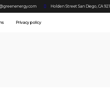
o@greenenergy.com
Holden Street San Diego, CA 92
ns
Privacy policy