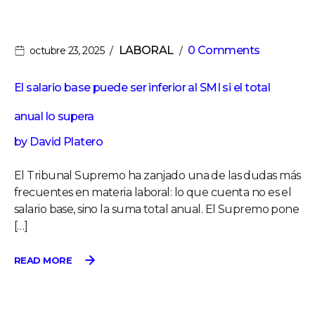
LABORAL
0 Comments
octubre 23, 2025
El salario base puede ser inferior al SMI si el total
anual lo supera
by
David Platero
El Tribunal Supremo ha zanjado una de las dudas más
frecuentes en materia laboral: lo que cuenta no es el
salario base, sino la suma total anual. El Supremo pone
[…]
READ MORE