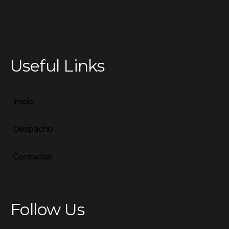
[mc4wp_form id="431"]
Useful Links
Inicio
Despacho
Contactar
Follow Us