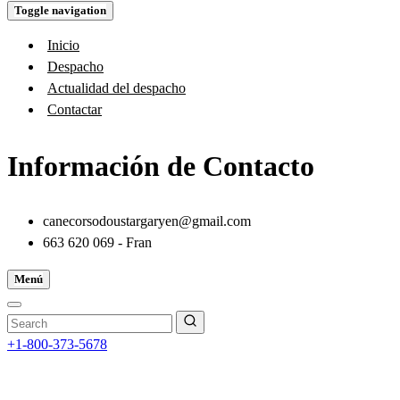
Toggle navigation
Inicio
Despacho
Actualidad del despacho
Contactar
Información de Contacto
canecorsodoustargaryen@gmail.com
663 620 069 - Fran
Menú
+1-800-373-5678