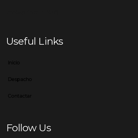
[mc4wp_form id="431"]
Useful Links
Inicio
Despacho
Contactar
Follow Us