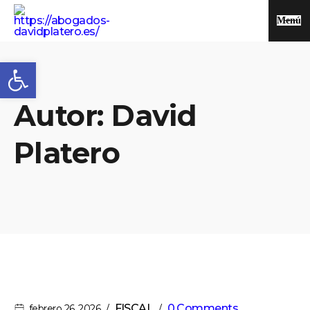
Menú
Abrir barra de herramientas
Autor:
David
Platero
FISCAL
0 Comments
febrero 26, 2026