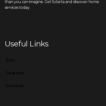
than you can imagine. Get Solarta and discover home
services today.
[mc4wp_form id="431"]
Useful Links
Inicio
Despacho
Contactar